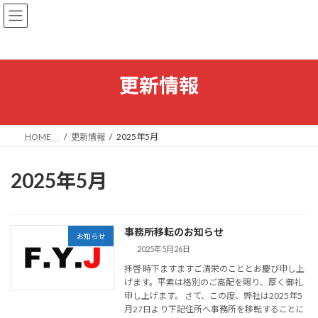
コ
ナ
ン
ビ
テ
ゲ
ン
ー
ツ
シ
へ
ョ
更新情報
ス
ン
キ
に
ッ
移
プ
動
HOME
更新情報
2025年5月
2025年5月
事務所移転のお知らせ
お知らせ
2025年5月26日
拝啓 時下ますますご清栄のこととお慶び申し上
げます。平素は格別のご高配を賜り、厚く御礼
申し上げます。 さて、この度、弊社は2025年5
月27日より下記住所へ事務所を移転することに